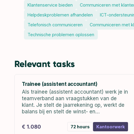
Klantenservice bieden
Communiceren met klante
Helpdeskproblemen afhandelen
ICT-ondersteuni
Telefonisch communiceren
Communiceren met k
Technische problemen oplossen
Relevant tasks
Trainee (assistent accountant)
Als trainee (assistent accountant) werk je in
teamverband aan vraagstukken van de
klant. Je stelt de jaarrekening op, werkt de
balans bij en stelt de winst- en
verliesrekening op. Zo ontzorg je de klant in
de financiële administratie. Mochten er...
€ 1.080
72 hours
Kantoorwerk