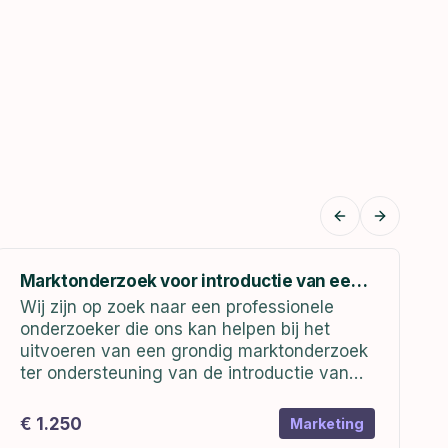
Previous sli
Next sl
Marktonderzoek voor introductie van een
nieuw product
Wij zijn op zoek naar een professionele
onderzoeker die ons kan helpen bij het
uitvoeren van een grondig marktonderzoek
ter ondersteuning van de introductie van
ons nieuwe product. Het doel van dit
onderzoek is om inzicht te krijgen in de...
€ 1.250
Marketing