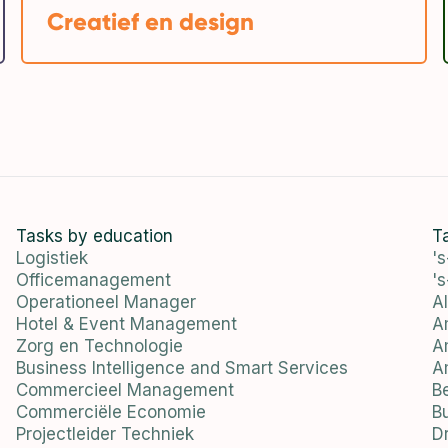
Creatief en design
Tasks by education
T
Logistiek
'
Officemanagement
'
Operationeel Manager
A
Hotel & Event Management
A
Zorg en Technologie
A
Business Intelligence and Smart Services
A
Commercieel Management
B
Commerciële Economie
B
Projectleider Techniek
D