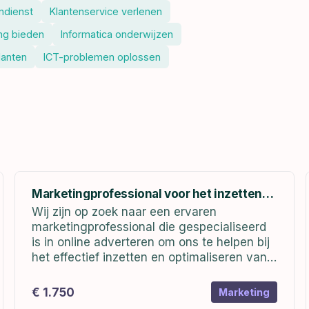
ndienst
Klantenservice verlenen
ng bieden
Informatica onderwijzen
lanten
ICT-problemen oplossen
Marketingprofessional voor het inzetten
en optimaliseren van online advertenties
Wij zijn op zoek naar een ervaren
marketingprofessional die gespecialiseerd
is in online adverteren om ons te helpen bij
het effectief inzetten en optimaliseren van
online advertenties. Als
marketingprofessional zul je
€ 1.750
Marketing
verantwoordelijk zijn voor het creëren,