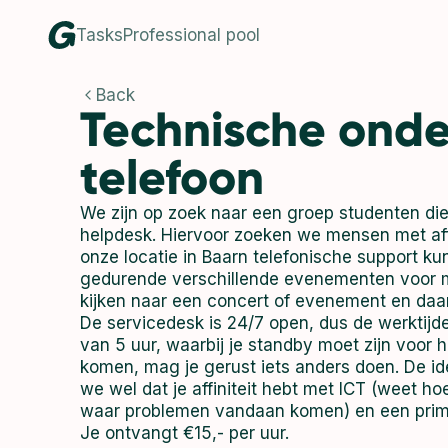
Tasks
Professional pool
Back
Technische onde
telefoon
We zijn op zoek naar een groep studenten die
helpdesk. Hiervoor zoeken we mensen met affin
onze locatie in Baarn telefonische support ku
gedurende verschillende evenementen voor me
kijken naar een concert of evenement en daar
De servicedesk is 24/7 open, dus de werktijden 
van 5 uur, waarbij je standby moet zijn voor h
komen, mag je gerust iets anders doen. De id
we wel dat je affiniteit hebt met ICT (weet 
waar problemen vandaan komen) en een prima
Je ontvangt €15,- per uur.