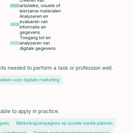
Creëren van
artistieke, visuele of
leerzame materialen
Analyseren en
evalueren van
informatie en
gegevens
Toegang tot en
analyseren van
digitale gegevens
hts needed to perform a task or profession well.
ieken voor digitale marketing
able to apply in practice.
agnes
Marketingcampagnes op sociale media plannen
 coördineren
Digitale marketingstrategieën plannen