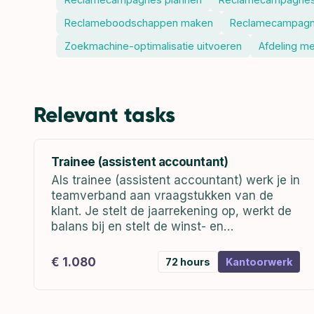
Reclameboodschappen maken
Reclamecampagn
Zoekmachine-optimalisatie uitvoeren
Afdeling m
Relevant tasks
Trainee (assistent accountant)
Als trainee (assistent accountant) werk je in
teamverband aan vraagstukken van de
klant. Je stelt de jaarrekening op, werkt de
balans bij en stelt de winst- en
verliesrekening op. Zo ontzorg je de klant in
de financiële administratie. Mochten er...
€ 1.080
72 hours
Kantoorwerk