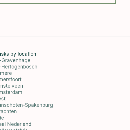
asks by location
s-Gravenhage
s-Hertogenbosch
lmere
mersfoort
mstelveen
msterdam
est
unschoten-Spakenburg
rachten
de
eel Nederland