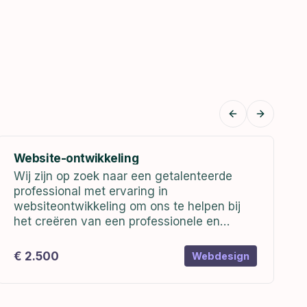
Previous sli
Next sl
Website-ontwikkeling
Wij zijn op zoek naar een getalenteerde
professional met ervaring in
websiteontwikkeling om ons te helpen bij
het creëren van een professionele en
gebruiksvriendelijke website voor ons
bedrijf. De website zal dienen als een online
€ 2.500
Webdesign
platform om onze producten/diensten te...