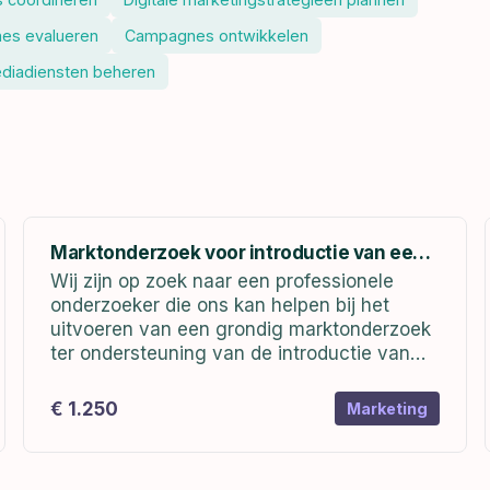
es evalueren
Campagnes ontwikkelen
ediadiensten beheren
Marktonderzoek voor introductie van een
nieuw product
Wij zijn op zoek naar een professionele
onderzoeker die ons kan helpen bij het
uitvoeren van een grondig marktonderzoek
ter ondersteuning van de introductie van
ons nieuwe product. Het doel van dit
onderzoek is om inzicht te krijgen in de...
€ 1.250
Marketing