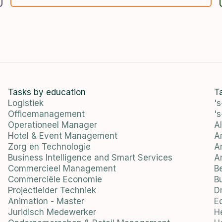
Tasks by education
T
Logistiek
'
Officemanagement
'
Operationeel Manager
A
Hotel & Event Management
A
Zorg en Technologie
A
Business Intelligence and Smart Services
A
Commercieel Management
B
Commerciële Economie
B
Projectleider Techniek
D
Animation - Master
E
Juridisch Medewerker
H