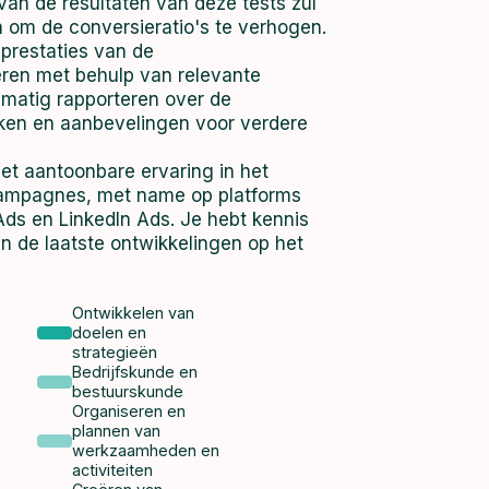
 van de resultaten van deze tests zul
n om de conversieratio's te verhogen.
 prestaties van de
ren met behulp van relevante
lmatig rapporteren over de
eken en aanbevelingen voor verdere
t aantoonbare ervaring in het
campagnes, met name op platforms
ds en LinkedIn Ads. Je hebt kennis
n de laatste ontwikkelingen op het
Ontwikkelen van
doelen en
strategieën
Bedrijfskunde en
bestuurskunde
Organiseren en
plannen van
werkzaamheden en
activiteiten