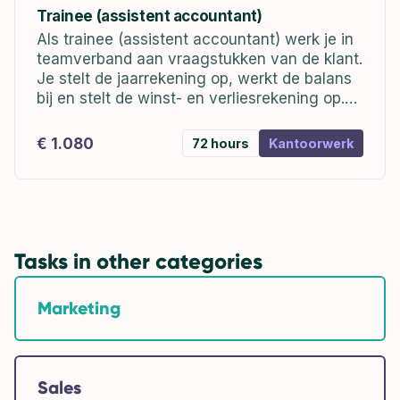
Trainee (assistent accountant)
Als trainee (assistent accountant) werk je in
teamverband aan vraagstukken van de klant.
Je stelt de jaarrekening op, werkt de balans
bij en stelt de winst- en verliesrekening op.
Zo ontzorg je de klant in de financiële
administratie. Mochten er...
€ 1.080
72 hours
Kantoorwerk
Tasks in other categories
Marketing
Sales