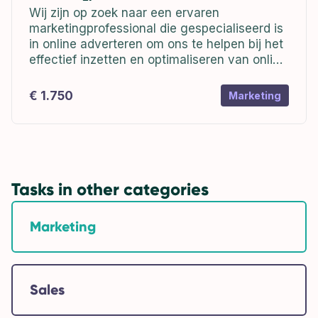
optimaliseren van online advertenties
Wij zijn op zoek naar een ervaren
marketingprofessional die gespecialiseerd is
in online adverteren om ons te helpen bij het
effectief inzetten en optimaliseren van online
advertenties. Als marketingprofessional zul je
verantwoordelijk zijn voor het creëren,
€ 1.750
Marketing
beheren en optimaliseren van...
Tasks in other categories
Marketing
Sales