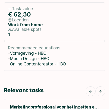
Task value
€ 62,50
Location
Work from home
Available spots
1
Recommended educations
Vormgeving - HBO
Media Design - HBO
Online Contentcreator - HBO
Relevant tasks
Previous
Next
Marketingprofessional voor het inzetten en