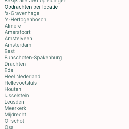
Bekijk alle 596 opleidingen
Opdrachten per locatie
's-Gravenhage
's-Hertogenbosch
Almere
Amersfoort
Amstelveen
Amsterdam
Best
Bunschoten-Spakenburg
Drachten
Ede
Heel Nederland
Hellevoetsluis
Houten
IJsselstein
Leusden
Meerkerk
Mijdrecht
Oirschot
Oss