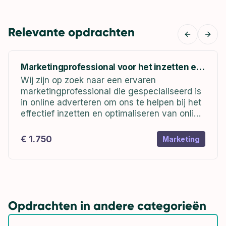
Relevante opdrachten
Previous
Next
Marketingprofessional voor het inzetten en
optimaliseren van online advertenties
Wij zijn op zoek naar een ervaren
marketingprofessional die gespecialiseerd is
in online adverteren om ons te helpen bij het
effectief inzetten en optimaliseren van online
advertenties. Als marketingprofessional zul je
verantwoordelijk zijn voor het creëren,
€ 1.750
Marketing
beheren en optimaliseren van...
Opdrachten in andere categorieën