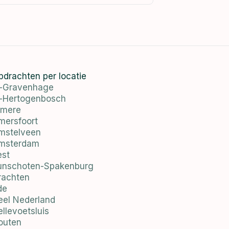
pdrachten per locatie
s-Gravenhage
s-Hertogenbosch
lmere
mersfoort
mstelveen
msterdam
est
unschoten-Spakenburg
rachten
de
eel Nederland
llevoetsluis
outen