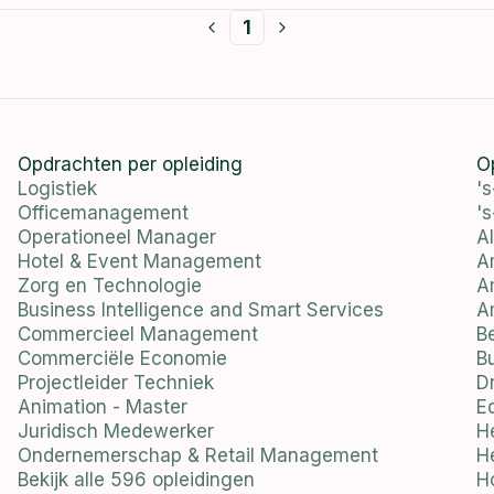
1
Opdrachten per opleiding
O
Logistiek
'
Officemanagement
'
Operationeel Manager
A
Hotel & Event Management
A
Zorg en Technologie
A
Business Intelligence and Smart Services
A
Commercieel Management
B
Commerciële Economie
B
Projectleider Techniek
D
Animation - Master
E
Juridisch Medewerker
H
Ondernemerschap & Retail Management
He
Bekijk alle 596 opleidingen
H