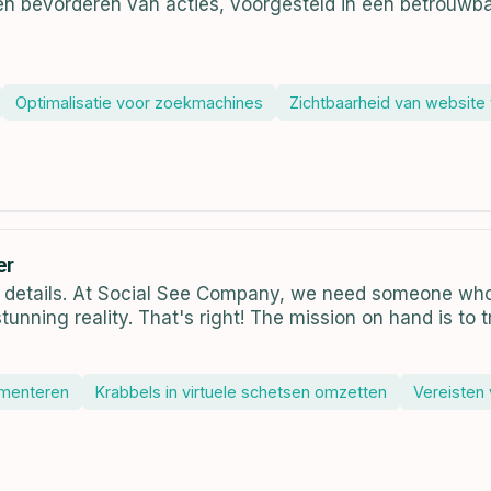
n bevorderen van acties, voorgesteld in een betrouwba
Optimalisatie voor zoekmachines
Zichtbaarheid van website
er
the details. At Social See Company, we need someone who 
 stunning reality. That's right! The mission on hand is to t
ementeren
Krabbels in virtuele schetsen omzetten
Vereisten 