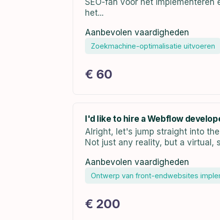
SEO-fan voor het implementeren e
het...
Aanbevolen vaardigheden
Zoekmachine-optimalisatie uitvoeren
€ 60
I'd like to hire a Webflow develop
Alright, let's jump straight into 
Not just any reality, but a virtual,
Aanbevolen vaardigheden
Ontwerp van front-endwebsites impl
€ 200