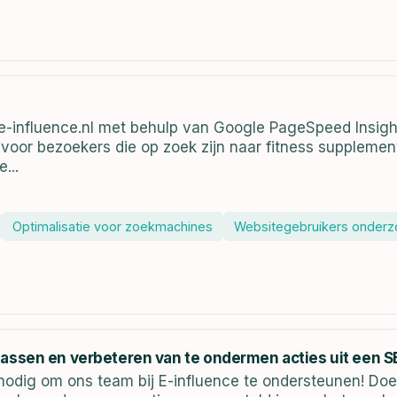
n
e-influence.nl met behulp van Google PageSpeed Insight
voor bezoekers die op zoek zijn naar fitness supplemente
...
Optimalisatie voor zoekmachines
Websitegebruikers onder
passen en verbeteren van te ondermen acties uit een 
team bij E-influence te ondersteunen! Doel van de taak: Wij zoeken een