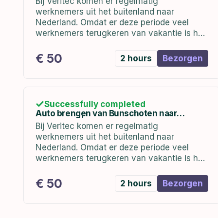
Bij Veritec komen er regelmatig
werknemers uit het buitenland naar
Nederland. Omdat er deze periode veel
werknemers terugkeren van vakantie is het
belangrijk dat zij worden voorzien van een
auto bij terugkomst.
€ 50
2 hours
Bezorgen
Successfully completed
Auto brengen van Bunschoten naar
Hoofddorp | vrijdag 07-01-2023
Bij Veritec komen er regelmatig
werknemers uit het buitenland naar
Nederland. Omdat er deze periode veel
werknemers terugkeren van vakantie is het
belangrijk dat zij worden voorzien van een
auto bij terugkomst.
€ 50
2 hours
Bezorgen