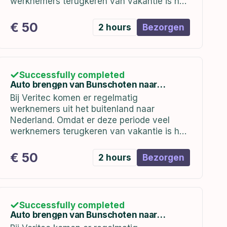
werknemers terugkeren van vakantie is het
belangrijk dat zij worden voorzien van een
auto bij terugkomst.
€ 50
2 hours
Bezorgen
Successfully completed
Auto brengen van Bunschoten naar
Hoofddorp | In week 3 (09 t/m 13 januari)
Bij Veritec komen er regelmatig
werknemers uit het buitenland naar
Nederland. Omdat er deze periode veel
werknemers terugkeren van vakantie is het
belangrijk dat zij worden voorzien van een
auto bij terugkomst. de auto's staan bij ons
€ 50
2 hours
Bezorgen
kantoor in Bunschoten...
Successfully completed
Auto brengen van Bunschoten naar
Hoofddorp | vrijdag 09-01-2023