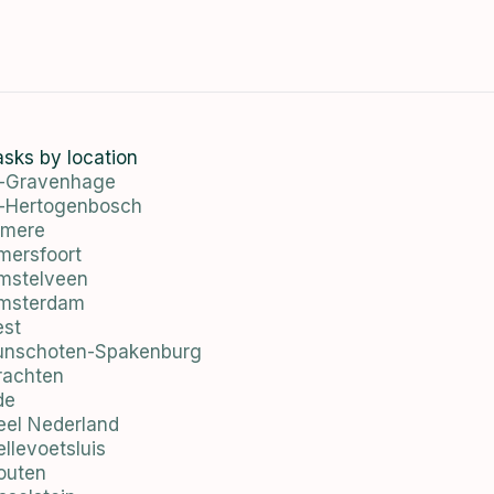
asks by location
s-Gravenhage
s-Hertogenbosch
lmere
mersfoort
mstelveen
msterdam
est
unschoten-Spakenburg
rachten
de
eel Nederland
llevoetsluis
outen