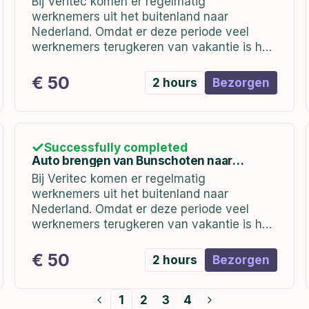
Bij Veritec komen er regelmatig
werknemers uit het buitenland naar
Nederland. Omdat er deze periode veel
werknemers terugkeren van vakantie is het
belangrijk dat zij worden voorzien van een
auto bij terugkomst.
€ 50
2 hours
Bezorgen
Successfully completed
Auto brengen van Bunschoten naar
Hoofddorp | In week 1 (02 t/m 06 januari)
Bij Veritec komen er regelmatig
werknemers uit het buitenland naar
Nederland. Omdat er deze periode veel
werknemers terugkeren van vakantie is het
belangrijk dat zij worden voorzien van een
auto bij terugkomst. de auto's staan bij ons
€ 50
2 hours
Bezorgen
kantoor in Bunschoten...
1
2
3
4