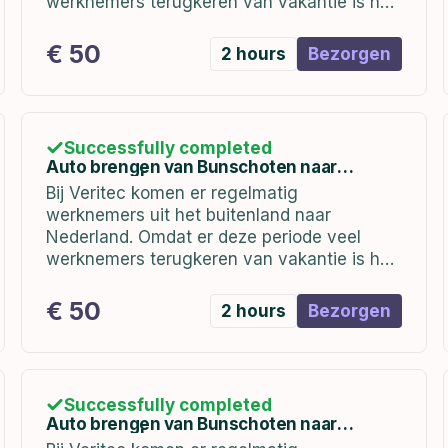
werknemers terugkeren van vakantie is het
belangrijk dat zij worden voorzien van een
auto bij terugkomst.
€ 50
2 hours
Bezorgen
Successfully completed
Auto brengen van Bunschoten naar
Hoofddorp | In week 3 (09 t/m 13 januari)
Bij Veritec komen er regelmatig
werknemers uit het buitenland naar
Nederland. Omdat er deze periode veel
werknemers terugkeren van vakantie is het
belangrijk dat zij worden voorzien van een
auto bij terugkomst. de auto's staan bij ons
€ 50
2 hours
Bezorgen
kantoor in Bunschoten...
Successfully completed
Auto brengen van Bunschoten naar
Hoofddorp | 09-01-2023