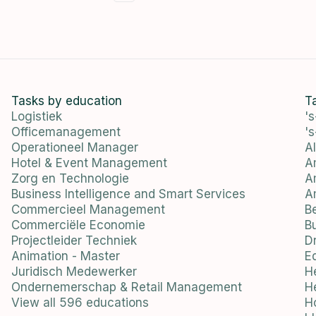
Tasks by education
T
Logistiek
'
Officemanagement
'
Operationeel Manager
A
Hotel & Event Management
A
Zorg en Technologie
A
Business Intelligence and Smart Services
A
Commercieel Management
B
Commerciële Economie
B
Projectleider Techniek
D
Animation - Master
E
Juridisch Medewerker
H
Ondernemerschap & Retail Management
He
View all 596 educations
H