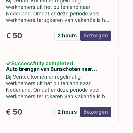
Bij Veritec komen er regelmatig
werknemers uit het buitenland naar
Nederland. Omdat er deze periode veel
werknemers terugkeren van vakantie is het
belangrijk dat zij worden voorzien van een
auto bij terugkomst.
€ 50
2 hours
Bezorgen
Successfully completed
Auto brengen van Bunschoten naar
Hoofddorp | In week 1 (02 t/m 06 januari)
Bij Veritec komen er regelmatig
werknemers uit het buitenland naar
Nederland. Omdat er deze periode veel
werknemers terugkeren van vakantie is het
belangrijk dat zij worden voorzien van een
auto bij terugkomst. de auto's staan bij ons
€ 50
2 hours
Bezorgen
kantoor in Bunschoten...