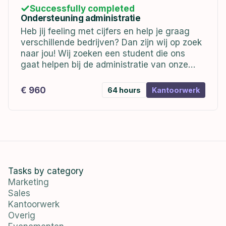
Successfully completed
Ondersteuning administratie
Heb jij feeling met cijfers en help je graag
verschillende bedrijven? Dan zijn wij op zoek
naar jou! Wij zoeken een student die ons
gaat helpen bij de administratie van onze
klanten. Je mag in overleg zelf bepalen waar
en...
€ 960
64 hours
Kantoorwerk
Tasks by category
Marketing
Sales
Kantoorwerk
Overig