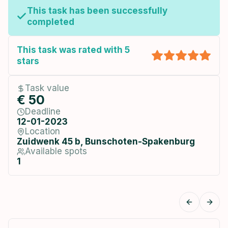
This task has been successfully
completed
This task was rated with 5
stars
Task value
€ 50
Deadline
12-01-2023
Location
Zuidwenk 45 b, Bunschoten-Spakenburg
Available spots
1
Previous
Next