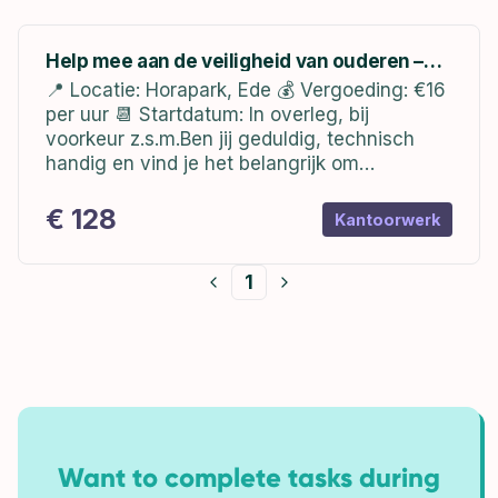
Help mee aan de veiligheid van ouderen –
Storingsdesk Persoonsalarmering (Ede)
📍 Locatie: Horapark, Ede 💰 Vergoeding: €16
per uur 📆 Startdatum: In overleg, bij
voorkeur z.s.m.Ben jij geduldig, technisch
handig en vind je het belangrijk om
maatschappelijk relevant werk te doen? Dan
is deze opdracht echt iets voor jou!🔧 De...
€ 128
Kantoorwerk
1
Want to complete tasks during